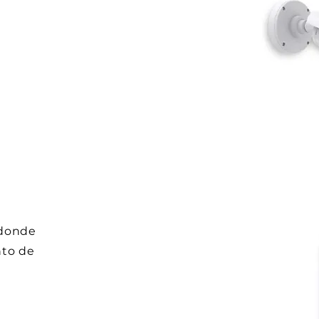
 donde
nto de