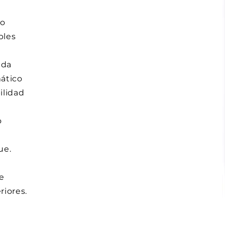
to
ples
eda
mático
ilidad
o
ue.
e
riores.