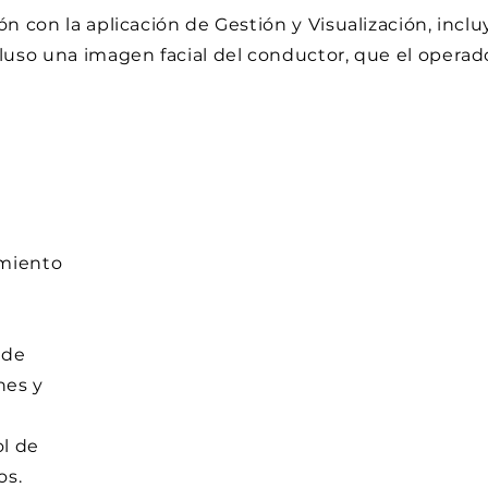
ión con la aplicación de Gestión y Visualización, inc
cluso una imagen facial del conductor, que el oper
imiento
 de
nes y
ol de
os.