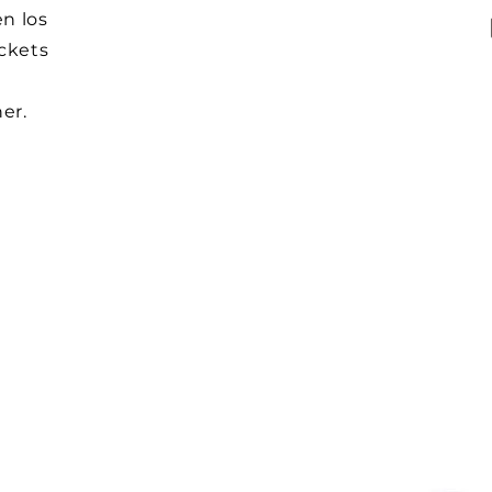
n los
ickets
er.