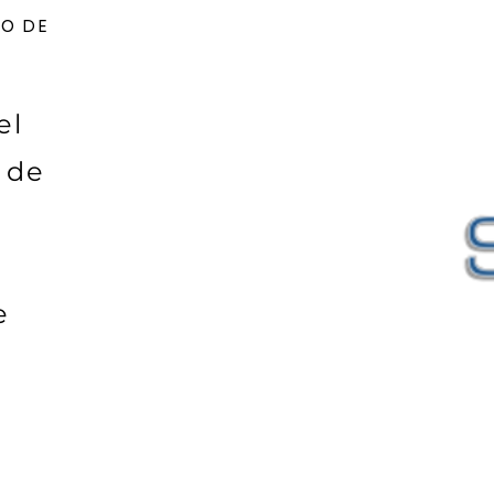
O DE
el
 de
e